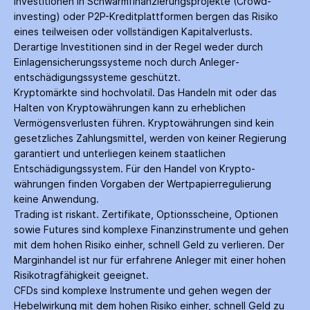
Investitionen in Schwarm­finanzierungs­projekte (Crowd­
investing) oder P2P-Kredit­plattformen bergen das Risiko
eines teilweisen oder vollständigen Kapitalverlusts.
Derartige Investitionen sind in der Regel weder durch
Einlagen­sicherungs­systeme noch durch Anleger­
entschädigungs­systeme geschützt.
Kryptomärkte sind hochvolatil. Das Handeln mit oder das
Halten von Krypto­währungen kann zu erheblichen
Vermögensverlusten führen. Krypto­währungen sind kein
gesetzliches Zahlungs­mittel, werden von keiner Regierung
garantiert und unterliegen keinem staatlichen
Entschädigungs­system. Für den Handel von Krypto­
währungen finden Vorgaben der Wertpapier­regulierung
keine Anwendung.
Trading ist riskant. Zertifikate, Options­scheine, Optionen
sowie Futures sind komplexe Finanz­instrumente und gehen
mit dem hohen Risiko einher, schnell Geld zu verlieren. Der
Margin­handel ist nur für erfahrene Anleger mit einer hohen
Risiko­tragfähigkeit geeignet.
CFDs sind komplexe Instrumente und gehen wegen der
Hebelwirkung mit dem hohen Risiko einher, schnell Geld zu