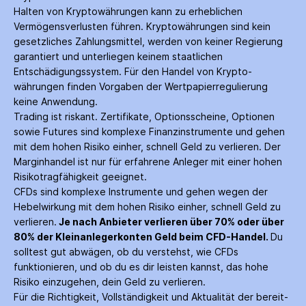
Halten von Krypto­währungen kann zu erheblichen
Vermögensverlusten führen. Krypto­währungen sind kein
gesetzliches Zahlungs­mittel, werden von keiner Regierung
garantiert und unterliegen keinem staatlichen
Entschädigungs­system. Für den Handel von Krypto­
währungen finden Vorgaben der Wertpapier­regulierung
keine Anwendung.
Trading ist riskant. Zertifikate, Options­scheine, Optionen
sowie Futures sind komplexe Finanz­instrumente und gehen
mit dem hohen Risiko einher, schnell Geld zu verlieren. Der
Margin­handel ist nur für erfahrene Anleger mit einer hohen
Risiko­tragfähigkeit geeignet.
CFDs sind komplexe Instrumente und gehen wegen der
Hebelwirkung mit dem hohen Risiko einher, schnell Geld zu
verlieren.
Je nach Anbieter verlieren über 70% oder über
80% der Kleinanleger­konten Geld beim CFD-Handel.
Du
solltest gut abwägen, ob du verstehst, wie CFDs
funktionieren, und ob du es dir leisten kannst, das hohe
Risiko einzugehen, dein Geld zu verlieren.
Für die Richtigkeit, Vollständigkeit und Aktualität der bereit­