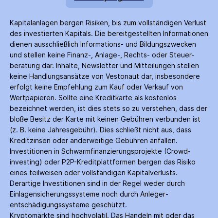
Kapitalanlagen bergen Risiken, bis zum voll­ständigen Verlust
des investierten Kapitals. Die bereitgestellten Informationen
dienen ausschließlich Informations- und Bildungs­zwecken
und stellen keine Finanz-, Anlage-, Rechts- oder Steuer­
beratung dar. Inhalte, Newsletter und Mitteilungen stellen
keine Handlungs­ansätze von Vestonaut dar, insbesondere
erfolgt keine Empfehlung zum Kauf oder Verkauf von
Wertpapieren. Sollte eine Kreditkarte als kostenlos
bezeichnet werden, ist dies stets so zu verstehen, dass der
bloße Besitz der Karte mit keinen Gebühren verbunden ist
(z. B. keine Jahres­gebühr). Dies schließt nicht aus, dass
Kredit­zinsen oder anderweitige Gebühren anfallen.
Investitionen in Schwarm­finanzierungs­projekte (Crowd­
investing) oder P2P-Kredit­plattformen bergen das Risiko
eines teilweisen oder vollständigen Kapitalverlusts.
Derartige Investitionen sind in der Regel weder durch
Einlagen­sicherungs­systeme noch durch Anleger­
entschädigungs­systeme geschützt.
Kryptomärkte sind hochvolatil. Das Handeln mit oder das