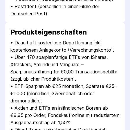
• 
PostIdent (persönlich in einer Filiale der 
Deutschen Post).
Produkt­eigenschaften
• 
Dauerhaft kostenlose Depotführung inkl. 
kostenlosem Anlagekonto (Verrechnungskonto).
• 
Über 470 sparplanfähige ETFs von iShares, 
Xtrackers, Amundi und Vanguard – 
Sparplanausführung für €0,00 Transaktionsgebühr 
(zzgl. üblicher Produktkosten).
• 
ETF-Sparplan ab €25 monatlich, Sparrate €25–
€1.000 (monatlich, zweimonatlich oder 
dreimonatlich).
• 
Aktien und ETFs an inländischen Börsen ab 
€9,95 pro Order; Fondskauf online mit reduziertem 
Ausgabeaufschlag ab 1,50%.
• 
Direct Trade: außerbörslicher Direkthandel 