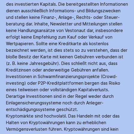
des investierten Kapitals. Die bereitgestellten Informationen
dienen ausschließlich Informations- und Bildungs­zwecken
und stellen keine Finanz-, Anlage-, Rechts- oder Steuer­
beratung dar. Inhalte, Newsletter und Mitteilungen stellen
keine Handlungs­ansätze von Vestonaut dar, insbesondere
erfolgt keine Empfehlung zum Kauf oder Verkauf von
Wertpapieren. Sollte eine Kreditkarte als kostenlos
bezeichnet werden, ist dies stets so zu verstehen, dass der
bloße Besitz der Karte mit keinen Gebühren verbunden ist
(z. B. keine Jahres­gebühr). Dies schließt nicht aus, dass
Kredit­zinsen oder anderweitige Gebühren anfallen.
Investitionen in Schwarm­finanzierungs­projekte (Crowd­
investing) oder P2P-Kredit­plattformen bergen das Risiko
eines teilweisen oder vollständigen Kapitalverlusts.
Derartige Investitionen sind in der Regel weder durch
Einlagen­sicherungs­systeme noch durch Anleger­
entschädigungs­systeme geschützt.
Kryptomärkte sind hochvolatil. Das Handeln mit oder das
Halten von Krypto­währungen kann zu erheblichen
Vermögensverlusten führen. Krypto­währungen sind kein