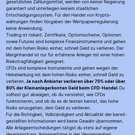
gesetzliches Zahlungs­mittel, werden von keiner Regierung
garantiert und unterliegen keinem staatlichen
Entschädigungs­system. Für den Handel von Krypto­
währungen finden Vorgaben der Wertpapier­regulierung
keine Anwendung.
Trading ist riskant. Zertifikate, Options­scheine, Optionen
sowie Futures sind komplexe Finanz­instrumente und gehen
mit dem hohen Risiko einher, schnell Geld zu verlieren. Der
Margin­handel ist nur für erfahrene Anleger mit einer hohen
Risiko­tragfähigkeit geeignet.
CFDs sind komplexe Instrumente und gehen wegen der
Hebelwirkung mit dem hohen Risiko einher, schnell Geld zu
verlieren.
Je nach Anbieter verlieren über 70% oder über
80% der Kleinanleger­konten Geld beim CFD-Handel.
Du
solltest gut abwägen, ob du verstehst, wie CFDs
funktionieren, und ob du es dir leisten kannst, das hohe
Risiko einzugehen, dein Geld zu verlieren.
Für die Richtigkeit, Vollständigkeit und Aktualität der bereit­
gestellten Informationen wird keine Gewähr über­nommen.
Alle Anlage­entscheidungen tätigst du stets auf eigene
Verantwortung. Anlage­erfolge in der Ver­gangenheit