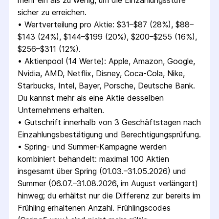
mehr ein als zu wenig, um die Einzahlungsstufe 
sicher zu erreichen.
• 
Wertverteilung pro Aktie: $31–$87 (28%), $88–
$143 (24%), $144–$199 (20%), $200–$255 (16%), 
$256–$311 (12%).
• 
Aktienpool (14 Werte): Apple, Amazon, Google, 
Nvidia, AMD, Netflix, Disney, Coca-Cola, Nike, 
Starbucks, Intel, Bayer, Porsche, Deutsche Bank. 
Du kannst mehr als eine Aktie desselben 
Unternehmens erhalten.
• 
Gutschrift innerhalb von 3 Geschäftstagen nach 
Einzahlungsbestätigung und Berechtigungsprüfung.
• 
Spring- und Summer-Kampagne werden 
kombiniert behandelt: maximal 100 Aktien 
insgesamt über Spring (01.03.–31.05.2026) und 
Summer (06.07.–31.08.2026, im August verlängert) 
hinweg; du erhältst nur die Differenz zur bereits im 
Frühling erhaltenen Anzahl. Frühlingscodes 