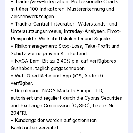
• 
TradingView-Integration: Professionelle Charts 
mit über 100 Indikatoren, Mustererkennung und 
Zeichenwerkzeugen.
• 
Trading-Central-Integration: Widerstands- und 
Unterstützungsniveaus, Intraday-Analysen, Pivot-
Preispunkte, Wirtschaftskalender und Signale.
• 
Risikomanagement: Stop-Loss, Take-Profit und 
Schutz vor negativem Kontostand.
• 
NAGA Earn: Bis zu 2,40% p.a. auf verfügbares 
Guthaben, täglich gutgeschrieben.
• 
Web-Oberfläche und App (iOS, Android) 
verfügbar.
• 
Regulierung: NAGA Markets Europe LTD, 
autorisiert und reguliert durch die Cyprus Securities 
and Exchange Commission (CySEC), Lizenz Nr. 
204/13.
• 
Kundengelder werden auf getrennten 
Bankkonten verwahrt.