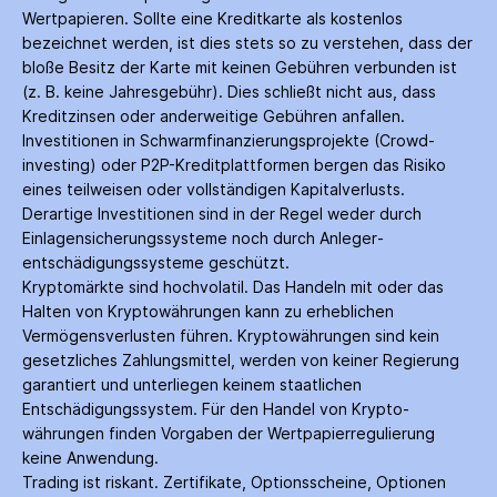
Wertpapieren. Sollte eine Kreditkarte als kostenlos
bezeichnet werden, ist dies stets so zu verstehen, dass der
bloße Besitz der Karte mit keinen Gebühren verbunden ist
(z. B. keine Jahres­gebühr). Dies schließt nicht aus, dass
Kredit­zinsen oder anderweitige Gebühren anfallen.
Investitionen in Schwarm­finanzierungs­projekte (Crowd­
investing) oder P2P-Kredit­plattformen bergen das Risiko
eines teilweisen oder vollständigen Kapitalverlusts.
Derartige Investitionen sind in der Regel weder durch
Einlagen­sicherungs­systeme noch durch Anleger­
entschädigungs­systeme geschützt.
Kryptomärkte sind hochvolatil. Das Handeln mit oder das
Halten von Krypto­währungen kann zu erheblichen
Vermögensverlusten führen. Krypto­währungen sind kein
gesetzliches Zahlungs­mittel, werden von keiner Regierung
garantiert und unterliegen keinem staatlichen
Entschädigungs­system. Für den Handel von Krypto­
währungen finden Vorgaben der Wertpapier­regulierung
keine Anwendung.
Trading ist riskant. Zertifikate, Options­scheine, Optionen