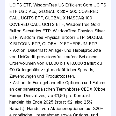
UCITS ETF, WisdomTree US Efficient Core UCITS 
ETF USD Acc, GLOBAL X S&P 500 COVERED 
CALL UCITS ETF, GLOBAL X NASDAQ 100 
COVERED CALL UCITS ETF, WisdomTree Gold 
Bullion Securities ETP, WisdomTree Physical Silver 
ETP, WisdomTree Physical Bitcoin ETP, GLOBAL 
X BITCOIN ETP, GLOBAL X ETHEREUM ETP.
• 
Aktion: Dauerhaft Anlage- und Hebelprodukte 
von UniCredit provisionsfrei kaufen: Bei einem 
Ordervolumen von €1.000 bis €10.000 zahlst du 
€0 Ordergebühr zzgl. marktüblicher Spreads, 
Zuwendungen und Produktkosten.
• 
Aktion: In Euro gehandelte Optionen und Futures 
an der paneuropäischen Terminbörse CEDX (Cboe 
Europe Derivatives) ab €1,50 pro Kontrakt 
handeln bis Ende 2025 (statt €2, also 25% 
Rabatt). Handel von Aktionenoptionen auf 320+ 
europäische Unternehmen sowie Options- und 