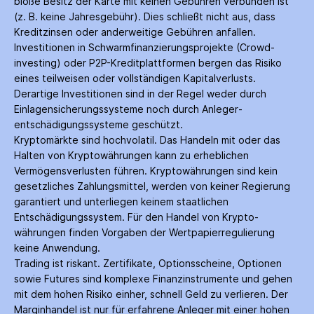
bloße Besitz der Karte mit keinen Gebühren verbunden ist
(z. B. keine Jahres­gebühr). Dies schließt nicht aus, dass
Kredit­zinsen oder anderweitige Gebühren anfallen.
Investitionen in Schwarm­finanzierungs­projekte (Crowd­
investing) oder P2P-Kredit­plattformen bergen das Risiko
eines teilweisen oder vollständigen Kapitalverlusts.
Derartige Investitionen sind in der Regel weder durch
Einlagen­sicherungs­systeme noch durch Anleger­
entschädigungs­systeme geschützt.
Kryptomärkte sind hochvolatil. Das Handeln mit oder das
Halten von Krypto­währungen kann zu erheblichen
Vermögensverlusten führen. Krypto­währungen sind kein
gesetzliches Zahlungs­mittel, werden von keiner Regierung
garantiert und unterliegen keinem staatlichen
Entschädigungs­system. Für den Handel von Krypto­
währungen finden Vorgaben der Wertpapier­regulierung
keine Anwendung.
Trading ist riskant. Zertifikate, Options­scheine, Optionen
sowie Futures sind komplexe Finanz­instrumente und gehen
mit dem hohen Risiko einher, schnell Geld zu verlieren. Der
Margin­handel ist nur für erfahrene Anleger mit einer hohen