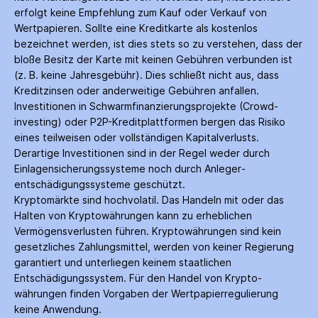
erfolgt keine Empfehlung zum Kauf oder Verkauf von
Wertpapieren. Sollte eine Kreditkarte als kostenlos
bezeichnet werden, ist dies stets so zu verstehen, dass der
bloße Besitz der Karte mit keinen Gebühren verbunden ist
(z. B. keine Jahres­gebühr). Dies schließt nicht aus, dass
Kredit­zinsen oder anderweitige Gebühren anfallen.
Investitionen in Schwarm­finanzierungs­projekte (Crowd­
investing) oder P2P-Kredit­plattformen bergen das Risiko
eines teilweisen oder vollständigen Kapitalverlusts.
Derartige Investitionen sind in der Regel weder durch
Einlagen­sicherungs­systeme noch durch Anleger­
entschädigungs­systeme geschützt.
Kryptomärkte sind hochvolatil. Das Handeln mit oder das
Halten von Krypto­währungen kann zu erheblichen
Vermögensverlusten führen. Krypto­währungen sind kein
gesetzliches Zahlungs­mittel, werden von keiner Regierung
garantiert und unterliegen keinem staatlichen
Entschädigungs­system. Für den Handel von Krypto­
währungen finden Vorgaben der Wertpapier­regulierung
keine Anwendung.