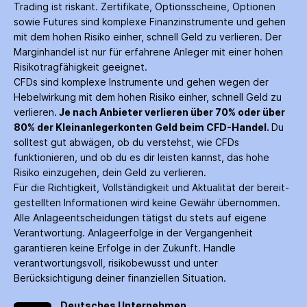
Trading ist riskant. Zertifikate, Options­scheine, Optionen
sowie Futures sind komplexe Finanz­instrumente und gehen
mit dem hohen Risiko einher, schnell Geld zu verlieren. Der
Margin­handel ist nur für erfahrene Anleger mit einer hohen
Risiko­tragfähigkeit geeignet.
CFDs sind komplexe Instrumente und gehen wegen der
Hebelwirkung mit dem hohen Risiko einher, schnell Geld zu
verlieren.
Je nach Anbieter verlieren über 70% oder über
80% der Kleinanleger­konten Geld beim CFD-Handel.
Du
solltest gut abwägen, ob du verstehst, wie CFDs
funktionieren, und ob du es dir leisten kannst, das hohe
Risiko einzugehen, dein Geld zu verlieren.
Für die Richtigkeit, Vollständigkeit und Aktualität der bereit­
gestellten Informationen wird keine Gewähr über­nommen.
Alle Anlage­entscheidungen tätigst du stets auf eigene
Verantwortung. Anlage­erfolge in der Ver­gangenheit
garantieren keine Erfolge in der Zukunft. Handle
verantwortungsvoll, risiko­bewusst und unter
Berücksichtigung deiner finanziellen Situation.
Deutsches Unternehmen