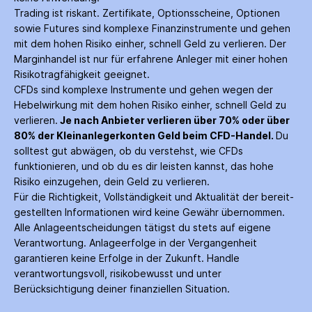
Trading ist riskant. Zertifikate, Options­scheine, Optionen
sowie Futures sind komplexe Finanz­instrumente und gehen
mit dem hohen Risiko einher, schnell Geld zu verlieren. Der
Margin­handel ist nur für erfahrene Anleger mit einer hohen
Risiko­tragfähigkeit geeignet.
CFDs sind komplexe Instrumente und gehen wegen der
Hebelwirkung mit dem hohen Risiko einher, schnell Geld zu
verlieren.
Je nach Anbieter verlieren über 70% oder über
80% der Kleinanleger­konten Geld beim CFD-Handel.
Du
solltest gut abwägen, ob du verstehst, wie CFDs
funktionieren, und ob du es dir leisten kannst, das hohe
Risiko einzugehen, dein Geld zu verlieren.
Für die Richtigkeit, Vollständigkeit und Aktualität der bereit­
gestellten Informationen wird keine Gewähr über­nommen.
Alle Anlage­entscheidungen tätigst du stets auf eigene
Verantwortung. Anlage­erfolge in der Ver­gangenheit
garantieren keine Erfolge in der Zukunft. Handle
verantwortungsvoll, risiko­bewusst und unter
Berücksichtigung deiner finanziellen Situation.