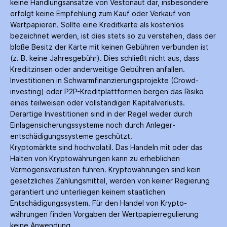
keine Handlungs­ansätze von Vestonaut dar, insbesondere
erfolgt keine Empfehlung zum Kauf oder Verkauf von
Wertpapieren. Sollte eine Kreditkarte als kostenlos
bezeichnet werden, ist dies stets so zu verstehen, dass der
bloße Besitz der Karte mit keinen Gebühren verbunden ist
(z. B. keine Jahres­gebühr). Dies schließt nicht aus, dass
Kredit­zinsen oder anderweitige Gebühren anfallen.
Investitionen in Schwarm­finanzierungs­projekte (Crowd­
investing) oder P2P-Kredit­plattformen bergen das Risiko
eines teilweisen oder vollständigen Kapitalverlusts.
Derartige Investitionen sind in der Regel weder durch
Einlagen­sicherungs­systeme noch durch Anleger­
entschädigungs­systeme geschützt.
Kryptomärkte sind hochvolatil. Das Handeln mit oder das
Halten von Krypto­währungen kann zu erheblichen
Vermögensverlusten führen. Krypto­währungen sind kein
gesetzliches Zahlungs­mittel, werden von keiner Regierung
garantiert und unterliegen keinem staatlichen
Entschädigungs­system. Für den Handel von Krypto­
währungen finden Vorgaben der Wertpapier­regulierung
keine Anwendung.