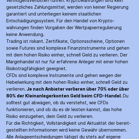
Vermögensverlusten führen. Krypto­währungen sind kein
gesetzliches Zahlungs­mittel, werden von keiner Regierung
garantiert und unterliegen keinem staatlichen
Entschädigungs­system. Für den Handel von Krypto­
währungen finden Vorgaben der Wertpapier­regulierung
keine Anwendung.
Trading ist riskant. Zertifikate, Options­scheine, Optionen
sowie Futures sind komplexe Finanz­instrumente und gehen
mit dem hohen Risiko einher, schnell Geld zu verlieren. Der
Margin­handel ist nur für erfahrene Anleger mit einer hohen
Risiko­tragfähigkeit geeignet.
CFDs sind komplexe Instrumente und gehen wegen der
Hebelwirkung mit dem hohen Risiko einher, schnell Geld zu
verlieren.
Je nach Anbieter verlieren über 70% oder über
80% der Kleinanleger­konten Geld beim CFD-Handel.
Du
solltest gut abwägen, ob du verstehst, wie CFDs
funktionieren, und ob du es dir leisten kannst, das hohe
Risiko einzugehen, dein Geld zu verlieren.
Für die Richtigkeit, Vollständigkeit und Aktualität der bereit­
gestellten Informationen wird keine Gewähr über­nommen.
Alle Anlage­entscheidungen tätigst du stets auf eigene