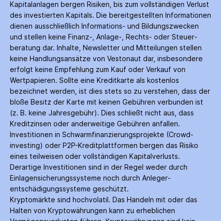
Kapitalanlagen bergen Risiken, bis zum voll­ständigen Verlust
des investierten Kapitals. Die bereitgestellten Informationen
dienen ausschließlich Informations- und Bildungs­zwecken
und stellen keine Finanz-, Anlage-, Rechts- oder Steuer­
beratung dar. Inhalte, Newsletter und Mitteilungen stellen
keine Handlungs­ansätze von Vestonaut dar, insbesondere
erfolgt keine Empfehlung zum Kauf oder Verkauf von
Wertpapieren. Sollte eine Kreditkarte als kostenlos
bezeichnet werden, ist dies stets so zu verstehen, dass der
bloße Besitz der Karte mit keinen Gebühren verbunden ist
(z. B. keine Jahres­gebühr). Dies schließt nicht aus, dass
Kredit­zinsen oder anderweitige Gebühren anfallen.
Investitionen in Schwarm­finanzierungs­projekte (Crowd­
investing) oder P2P-Kredit­plattformen bergen das Risiko
eines teilweisen oder vollständigen Kapitalverlusts.
Derartige Investitionen sind in der Regel weder durch
Einlagen­sicherungs­systeme noch durch Anleger­
entschädigungs­systeme geschützt.
Kryptomärkte sind hochvolatil. Das Handeln mit oder das
Halten von Krypto­währungen kann zu erheblichen