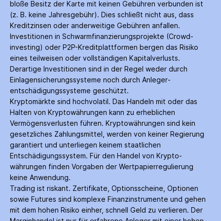
bloße Besitz der Karte mit keinen Gebühren verbunden ist
(z. B. keine Jahres­gebühr). Dies schließt nicht aus, dass
Kredit­zinsen oder anderweitige Gebühren anfallen.
Investitionen in Schwarm­finanzierungs­projekte (Crowd­
investing) oder P2P-Kredit­plattformen bergen das Risiko
eines teilweisen oder vollständigen Kapitalverlusts.
Derartige Investitionen sind in der Regel weder durch
Einlagen­sicherungs­systeme noch durch Anleger­
entschädigungs­systeme geschützt.
Kryptomärkte sind hochvolatil. Das Handeln mit oder das
Halten von Krypto­währungen kann zu erheblichen
Vermögensverlusten führen. Krypto­währungen sind kein
gesetzliches Zahlungs­mittel, werden von keiner Regierung
garantiert und unterliegen keinem staatlichen
Entschädigungs­system. Für den Handel von Krypto­
währungen finden Vorgaben der Wertpapier­regulierung
keine Anwendung.
Trading ist riskant. Zertifikate, Options­scheine, Optionen
sowie Futures sind komplexe Finanz­instrumente und gehen
mit dem hohen Risiko einher, schnell Geld zu verlieren. Der
Margin­handel ist nur für erfahrene Anleger mit einer hohen