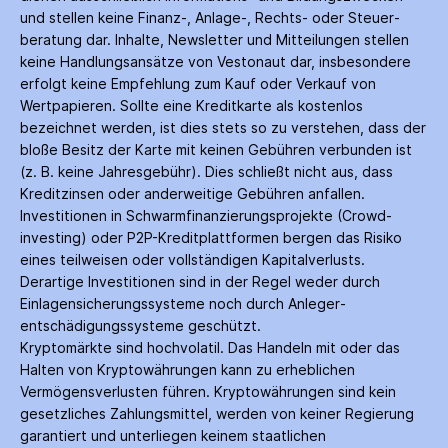
und stellen keine Finanz-, Anlage-, Rechts- oder Steuer­
beratung dar. Inhalte, Newsletter und Mitteilungen stellen
keine Handlungs­ansätze von Vestonaut dar, insbesondere
erfolgt keine Empfehlung zum Kauf oder Verkauf von
Wertpapieren. Sollte eine Kreditkarte als kostenlos
bezeichnet werden, ist dies stets so zu verstehen, dass der
bloße Besitz der Karte mit keinen Gebühren verbunden ist
(z. B. keine Jahres­gebühr). Dies schließt nicht aus, dass
Kredit­zinsen oder anderweitige Gebühren anfallen.
Investitionen in Schwarm­finanzierungs­projekte (Crowd­
investing) oder P2P-Kredit­plattformen bergen das Risiko
eines teilweisen oder vollständigen Kapitalverlusts.
Derartige Investitionen sind in der Regel weder durch
Einlagen­sicherungs­systeme noch durch Anleger­
entschädigungs­systeme geschützt.
Kryptomärkte sind hochvolatil. Das Handeln mit oder das
Halten von Krypto­währungen kann zu erheblichen
Vermögensverlusten führen. Krypto­währungen sind kein
gesetzliches Zahlungs­mittel, werden von keiner Regierung
garantiert und unterliegen keinem staatlichen