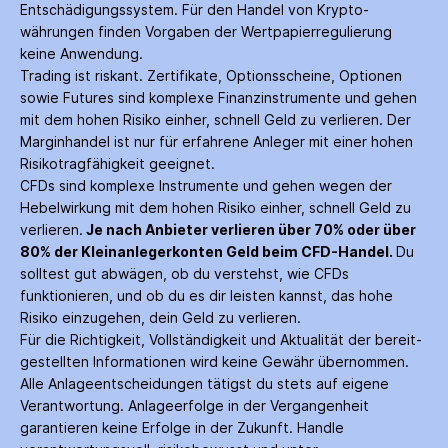
Entschädigungs­system. Für den Handel von Krypto­
währungen finden Vorgaben der Wertpapier­regulierung
keine Anwendung.
Trading ist riskant. Zertifikate, Options­scheine, Optionen
sowie Futures sind komplexe Finanz­instrumente und gehen
mit dem hohen Risiko einher, schnell Geld zu verlieren. Der
Margin­handel ist nur für erfahrene Anleger mit einer hohen
Risiko­tragfähigkeit geeignet.
CFDs sind komplexe Instrumente und gehen wegen der
Hebelwirkung mit dem hohen Risiko einher, schnell Geld zu
verlieren.
Je nach Anbieter verlieren über 70% oder über
80% der Kleinanleger­konten Geld beim CFD-Handel.
Du
solltest gut abwägen, ob du verstehst, wie CFDs
funktionieren, und ob du es dir leisten kannst, das hohe
Risiko einzugehen, dein Geld zu verlieren.
Für die Richtigkeit, Vollständigkeit und Aktualität der bereit­
gestellten Informationen wird keine Gewähr über­nommen.
Alle Anlage­entscheidungen tätigst du stets auf eigene
Verantwortung. Anlage­erfolge in der Ver­gangenheit
garantieren keine Erfolge in der Zukunft. Handle