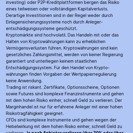
investing) oder P2P-Kredit­plattformen bergen das Risiko
eines teilweisen oder vollständigen Kapitalverlusts.
Derartige Investitionen sind in der Regel weder durch
Einlagen­sicherungs­systeme noch durch Anleger­
entschädigungs­systeme geschützt.
Kryptomärkte sind hochvolatil. Das Handeln mit oder das
Halten von Krypto­währungen kann zu erheblichen
Vermögensverlusten führen. Krypto­währungen sind kein
gesetzliches Zahlungs­mittel, werden von keiner Regierung
garantiert und unterliegen keinem staatlichen
Entschädigungs­system. Für den Handel von Krypto­
währungen finden Vorgaben der Wertpapier­regulierung
keine Anwendung.
Trading ist riskant. Zertifikate, Options­scheine, Optionen
sowie Futures sind komplexe Finanz­instrumente und gehen
mit dem hohen Risiko einher, schnell Geld zu verlieren. Der
Margin­handel ist nur für erfahrene Anleger mit einer hohen
Risiko­tragfähigkeit geeignet.
CFDs sind komplexe Instrumente und gehen wegen der
Hebelwirkung mit dem hohen Risiko einher, schnell Geld zu
verlieren.
Je nach Anbieter verlieren über 70% oder über