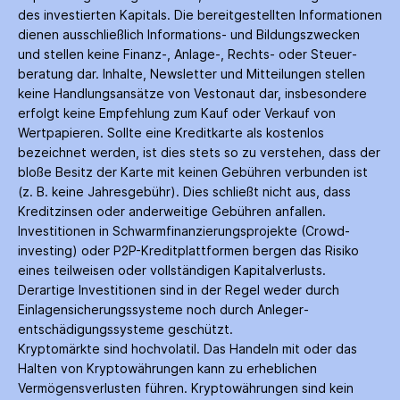
des investierten Kapitals. Die bereitgestellten Informationen
dienen ausschließlich Informations- und Bildungs­zwecken
und stellen keine Finanz-, Anlage-, Rechts- oder Steuer­
beratung dar. Inhalte, Newsletter und Mitteilungen stellen
keine Handlungs­ansätze von Vestonaut dar, insbesondere
erfolgt keine Empfehlung zum Kauf oder Verkauf von
Wertpapieren. Sollte eine Kreditkarte als kostenlos
bezeichnet werden, ist dies stets so zu verstehen, dass der
bloße Besitz der Karte mit keinen Gebühren verbunden ist
(z. B. keine Jahres­gebühr). Dies schließt nicht aus, dass
Kredit­zinsen oder anderweitige Gebühren anfallen.
Investitionen in Schwarm­finanzierungs­projekte (Crowd­
investing) oder P2P-Kredit­plattformen bergen das Risiko
eines teilweisen oder vollständigen Kapitalverlusts.
Derartige Investitionen sind in der Regel weder durch
Einlagen­sicherungs­systeme noch durch Anleger­
entschädigungs­systeme geschützt.
Kryptomärkte sind hochvolatil. Das Handeln mit oder das
Halten von Krypto­währungen kann zu erheblichen
Vermögensverlusten führen. Krypto­währungen sind kein