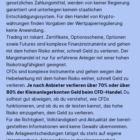
gesetzliches Zahlungs­mittel, werden von keiner Regierung
garantiert und unterliegen keinem staatlichen
Entschädigungs­system. Für den Handel von Krypto­
währungen finden Vorgaben der Wertpapier­regulierung
keine Anwendung.
Trading ist riskant. Zertifikate, Options­scheine, Optionen
sowie Futures sind komplexe Finanz­instrumente und gehen
mit dem hohen Risiko einher, schnell Geld zu verlieren. Der
Margin­handel ist nur für erfahrene Anleger mit einer hohen
Risiko­tragfähigkeit geeignet.
CFDs sind komplexe Instrumente und gehen wegen der
Hebelwirkung mit dem hohen Risiko einher, schnell Geld zu
verlieren.
Je nach Anbieter verlieren über 70% oder über
80% der Kleinanleger­konten Geld beim CFD-Handel.
Du
solltest gut abwägen, ob du verstehst, wie CFDs
funktionieren, und ob du es dir leisten kannst, das hohe
Risiko einzugehen, dein Geld zu verlieren.
Für die Richtigkeit, Vollständigkeit und Aktualität der bereit­
gestellten Informationen wird keine Gewähr über­nommen.
Alle Anlage­entscheidungen tätigst du stets auf eigene