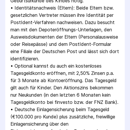
Geburtsurkunde des Kindes nötig.
• 
Identitätsnachweis (Eltern): Beide Eltern bzw. 
gesetzlichen Vertreter müssen ihre Identität per 
PostIdent-Verfahren nachweisen. Dazu besucht 
man mit den Depoteröffnungs-Unterlagen, den 
Ausweis­dokumenten der Eltern (Personalausweise 
oder Reisepässe) und dem PostIdent-Formular 
eine Filiale der Deutschen Post und lässt sich dort 
identifizieren.
• 
Optional kannst du auch ein kostenloses 
Tagesgeldkonto eröffnen, mit 2,50% Zinsen p.a. 
für 3 Monate ab Kontoeröffnung. Das Tagesgeld 
gilt auch für Kinder. Den Aktionszins bekommen 
nur Neukunden (in den letzten 6 Monaten kein 
Tagesgeldkonto bei finvesto bzw. der FNZ Bank).
• 
Deutsche Einlagensicherung beim Tagesgeld 
(€100.000 pro Kunde) plus zusätzliche, freiwillige 
Einlagensicherung über den 