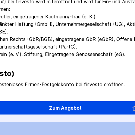
x') bei finvesto wird miteröffnet und wird für Ein- und Aus
rmen:
fler, eingetragener Kaufmann/-frau (e. K.).
hränkter Haftung (GmbH), Unternehmergesellschaft (UG), Akti
SE).
ichen Rechts (GbR/BGB), eingetragene GbR (eGbR), Offene H
tnerschaftsgesellschaft (PartG).
rein (e. V.), Stiftung, Eingetragene Genossenschaft (eG).
sto)
ostenloses Firmen-Festgeldkonto bei finvesto eröffnen.
Zum Angebot