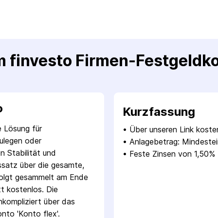
m finvesto Firmen-Festgeldk
o
Kurzfassung
e Lösung für
• 
Über unseren Link koste
ulegen oder
• 
Anlagebetrag: Mindestei
n Stabilität und
• 
Feste Zinsen von 1,50% b
ssatz über die gesamte,
rfolgt gesammelt am Ende
t kostenlos. Die
nkompliziert über das
nto 'Konto flex'.