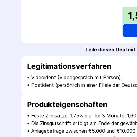
1
Teile diesen Deal mi
Legitimations­verfahren
• 
Videoident (Videogespräch mit Person).
• 
Postident (persönlich in einer Filiale der Deut
Produkt­eigenschaften
• 
Feste Zinssätze: 1,75% p.a. für 3 Monate, 1,6
• 
Die Zinsgutschrift erfolgt am Ende der gewähl
• 
Anlagebeträge zwischen €5.000 und €10.000.