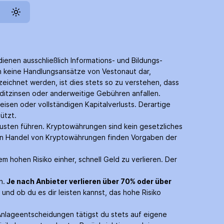
dienen ausschließlich Informations- und Bildungs­
en keine Handlungs­ansätze von Vestonaut dar,
eichnet werden, ist dies stets so zu verstehen, dass
edit­zinsen oder anderweitige Gebühren anfallen.
eisen oder vollständigen Kapitalverlusts. Derartige
ützt.
usten führen. Krypto­währungen sind kein gesetzliches
den Handel von Krypto­währungen finden Vorgaben der
m hohen Risiko einher, schnell Geld zu verlieren. Der
n.
Je nach Anbieter verlieren über 70% oder über
und ob du es dir leisten kannst, das hohe Risiko
 Anlage­entscheidungen tätigst du stets auf eigene