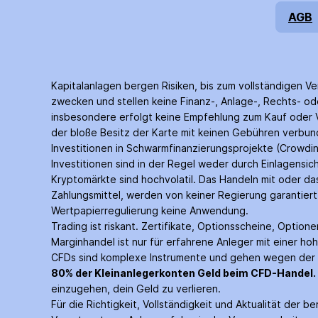
AGB
Kapitalanlagen bergen Risiken, bis zum voll­ständigen Ve
zwecken und stellen keine Finanz-, Anlage-, Rechts- ode
insbesondere erfolgt keine Empfehlung zum Kauf oder Ve
der bloße Besitz der Karte mit keinen Gebühren verbunde
Investitionen in Schwarm­finanzierungs­projekte (Crowd­i
Investitionen sind in der Regel weder durch Einlagen­s
Kryptomärkte sind hochvolatil. Das Handeln mit oder d
Zahlungs­mittel, werden von keiner Regierung garantie
Wertpapier­regulierung keine Anwendung.
Trading ist riskant. Zertifikate, Options­scheine, Optio
Margin­handel ist nur für erfahrene Anleger mit einer hoh
CFDs sind komplexe Instrumente und gehen wegen der He
80% der Kleinanleger­konten Geld beim CFD-Handel.
einzugehen, dein Geld zu verlieren.
Für die Richtigkeit, Vollständigkeit und Aktualität der 