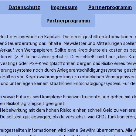
Datenschutz
Impressum
Partnerprogramm
Partnerprogramm
rlust des investierten Kapitals. Die bereitgestellten Informationen 
r Steuer­beratung dar. Inhalte, Newsletter und Mitteilungen stell
rkauf von Wertpapieren. Sollte eine Kreditkarte als kostenlos bez
n ist (z. B. keine Jahres­gebühr). Dies schließt nicht aus, dass Kr
nvesting) oder P2P-Kredit­plattformen bergen das Risiko eines teilw
icherungs­systeme noch durch Anleger­entschädigungs­systeme gesch
as Halten von Krypto­währungen kann zu erheblichen Vermögensverl
rt und unterliegen keinem staatlichen Entschädigungs­system. Für 
nen sowie Futures sind komplexe Finanz­instrumente und gehen mit de
en Risiko­tragfähigkeit geeignet.
belwirkung mit dem hohen Risiko einher, schnell Geld zu verliere
Du solltest gut abwägen, ob du verstehst, wie CFDs funktionieren, 
bereit­gestellten Informationen wird keine Gewähr über­nommen. Alle