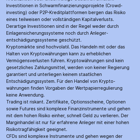
Investitionen in Schwarm­finanzierungs­projekte (Crowd­
investing) oder P2P-Kredit­plattformen bergen das Risiko
eines teilweisen oder vollständigen Kapitalverlusts.
Derartige Investitionen sind in der Regel weder durch
Einlagen­sicherungs­systeme noch durch Anleger­
entschädigungs­systeme geschützt.
Kryptomärkte sind hochvolatil. Das Handeln mit oder das
Halten von Krypto­währungen kann zu erheblichen
Vermögensverlusten führen. Krypto­währungen sind kein
gesetzliches Zahlungs­mittel, werden von keiner Regierung
garantiert und unterliegen keinem staatlichen
Entschädigungs­system. Für den Handel von Krypto­
währungen finden Vorgaben der Wertpapier­regulierung
keine Anwendung.
Trading ist riskant. Zertifikate, Options­scheine, Optionen
sowie Futures sind komplexe Finanz­instrumente und gehen
mit dem hohen Risiko einher, schnell Geld zu verlieren. Der
Margin­handel ist nur für erfahrene Anleger mit einer hohen
Risiko­tragfähigkeit geeignet.
CFDs sind komplexe Instrumente und gehen wegen der