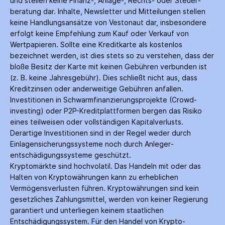
und stellen keine Finanz-, Anlage-, Rechts- oder Steuer­
beratung dar. Inhalte, Newsletter und Mitteilungen stellen
keine Handlungs­ansätze von Vestonaut dar, insbesondere
erfolgt keine Empfehlung zum Kauf oder Verkauf von
Wertpapieren. Sollte eine Kreditkarte als kostenlos
bezeichnet werden, ist dies stets so zu verstehen, dass der
bloße Besitz der Karte mit keinen Gebühren verbunden ist
(z. B. keine Jahres­gebühr). Dies schließt nicht aus, dass
Kredit­zinsen oder anderweitige Gebühren anfallen.
Investitionen in Schwarm­finanzierungs­projekte (Crowd­
investing) oder P2P-Kredit­plattformen bergen das Risiko
eines teilweisen oder vollständigen Kapitalverlusts.
Derartige Investitionen sind in der Regel weder durch
Einlagen­sicherungs­systeme noch durch Anleger­
entschädigungs­systeme geschützt.
Kryptomärkte sind hochvolatil. Das Handeln mit oder das
Halten von Krypto­währungen kann zu erheblichen
Vermögensverlusten führen. Krypto­währungen sind kein
gesetzliches Zahlungs­mittel, werden von keiner Regierung
garantiert und unterliegen keinem staatlichen
Entschädigungs­system. Für den Handel von Krypto­