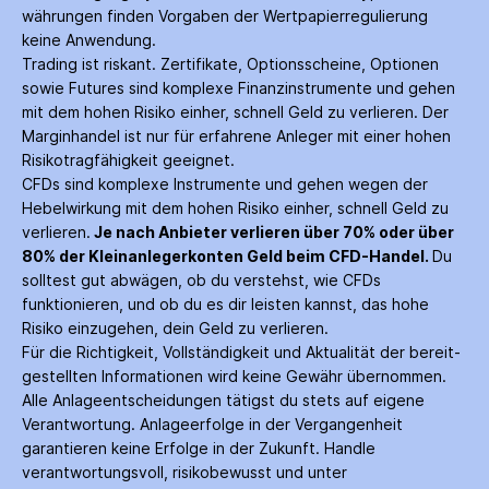
währungen finden Vorgaben der Wertpapier­regulierung
keine Anwendung.
Trading ist riskant. Zertifikate, Options­scheine, Optionen
sowie Futures sind komplexe Finanz­instrumente und gehen
mit dem hohen Risiko einher, schnell Geld zu verlieren. Der
Margin­handel ist nur für erfahrene Anleger mit einer hohen
Risiko­tragfähigkeit geeignet.
CFDs sind komplexe Instrumente und gehen wegen der
Hebelwirkung mit dem hohen Risiko einher, schnell Geld zu
verlieren.
Je nach Anbieter verlieren über 70% oder über
80% der Kleinanleger­konten Geld beim CFD-Handel.
Du
solltest gut abwägen, ob du verstehst, wie CFDs
funktionieren, und ob du es dir leisten kannst, das hohe
Risiko einzugehen, dein Geld zu verlieren.
Für die Richtigkeit, Vollständigkeit und Aktualität der bereit­
gestellten Informationen wird keine Gewähr über­nommen.
Alle Anlage­entscheidungen tätigst du stets auf eigene
Verantwortung. Anlage­erfolge in der Ver­gangenheit
garantieren keine Erfolge in der Zukunft. Handle
verantwortungsvoll, risiko­bewusst und unter