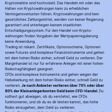
Kryptomärkte sind hochvolatil. Das Handeln mit oder das
Halten von Krypto­währungen kann zu erheblichen
Vermögensverlusten führen. Krypto­währungen sind kein
gesetzliches Zahlungs­mittel, werden von keiner Regierung
garantiert und unterliegen keinem staatlichen
Entschädigungs­system. Für den Handel von Krypto­
währungen finden Vorgaben der Wertpapier­regulierung
keine Anwendung.
Trading ist riskant. Zertifikate, Options­scheine, Optionen
sowie Futures sind komplexe Finanz­instrumente und gehen
mit dem hohen Risiko einher, schnell Geld zu verlieren. Der
Margin­handel ist nur für erfahrene Anleger mit einer hohen
Risiko­tragfähigkeit geeignet.
CFDs sind komplexe Instrumente und gehen wegen der
Hebelwirkung mit dem hohen Risiko einher, schnell Geld zu
verlieren.
Je nach Anbieter verlieren über 70% oder über
80% der Kleinanleger­konten Geld beim CFD-Handel.
Du
solltest gut abwägen, ob du verstehst, wie CFDs
funktionieren, und ob du es dir leisten kannst, das hohe
Risiko einzugehen, dein Geld zu verlieren.