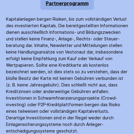
Partnerprogramm
Kapitalanlagen bergen Risiken, bis zum voll­ständigen Verlust
des investierten Kapitals. Die bereitgestellten Informationen
dienen ausschließlich Informations- und Bildungs­zwecken
und stellen keine Finanz-, Anlage-, Rechts- oder Steuer­
beratung dar. Inhalte, Newsletter und Mitteilungen stellen
keine Handlungs­ansätze von Vestonaut dar, insbesondere
erfolgt keine Empfehlung zum Kauf oder Verkauf von
Wertpapieren. Sollte eine Kreditkarte als kostenlos
bezeichnet werden, ist dies stets so zu verstehen, dass der
bloße Besitz der Karte mit keinen Gebühren verbunden ist
(z. B. keine Jahres­gebühr). Dies schließt nicht aus, dass
Kredit­zinsen oder anderweitige Gebühren anfallen.
Investitionen in Schwarm­finanzierungs­projekte (Crowd­
investing) oder P2P-Kredit­plattformen bergen das Risiko
eines teilweisen oder vollständigen Kapitalverlusts.
Derartige Investitionen sind in der Regel weder durch
Einlagen­sicherungs­systeme noch durch Anleger­
entschädigungs­systeme geschützt.