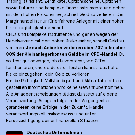
Trading ist riskant. Zertifikate, Options­scheine, Optionen
sowie Futures sind komplexe Finanz­instrumente und gehen
mit dem hohen Risiko einher, schnell Geld zu verlieren. Der
Margin­handel ist nur für erfahrene Anleger mit einer hohen
Risiko­tragfähigkeit geeignet.
CFDs sind komplexe Instrumente und gehen wegen der
Hebelwirkung mit dem hohen Risiko einher, schnell Geld zu
verlieren.
Je nach Anbieter verlieren über 70% oder über
80% der Kleinanleger­konten Geld beim CFD-Handel.
Du
solltest gut abwägen, ob du verstehst, wie CFDs
funktionieren, und ob du es dir leisten kannst, das hohe
Risiko einzugehen, dein Geld zu verlieren.
Für die Richtigkeit, Vollständigkeit und Aktualität der bereit­
gestellten Informationen wird keine Gewähr über­nommen.
Alle Anlage­entscheidungen tätigst du stets auf eigene
Verantwortung. Anlage­erfolge in der Ver­gangenheit
garantieren keine Erfolge in der Zukunft. Handle
verantwortungsvoll, risiko­bewusst und unter
Berücksichtigung deiner finanziellen Situation.
Deutsches Unternehmen