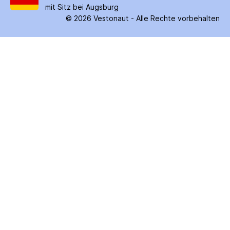
mit Sitz bei Augsburg
©
2026
Vestonaut -
Alle Rechte vorbehalten