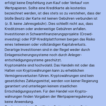
erfolgt keine Empfehlung zum Kauf oder Verkauf von
Wertpapieren. Sollte eine Kreditkarte als kostenlos
bezeichnet werden, ist dies stets so zu verstehen, dass der
bloße Besitz der Karte mit keinen Gebühren verbunden ist
(z. B. keine Jahres­gebühr). Dies schließt nicht aus, dass
Kredit­zinsen oder anderweitige Gebühren anfallen.
Investitionen in Schwarm­finanzierungs­projekte (Crowd­
investing) oder P2P-Kredit­plattformen bergen das Risiko
eines teilweisen oder vollständigen Kapitalverlusts.
Derartige Investitionen sind in der Regel weder durch
Einlagen­sicherungs­systeme noch durch Anleger­
entschädigungs­systeme geschützt.
Kryptomärkte sind hochvolatil. Das Handeln mit oder das
Halten von Krypto­währungen kann zu erheblichen
Vermögensverlusten führen. Krypto­währungen sind kein
gesetzliches Zahlungs­mittel, werden von keiner Regierung
garantiert und unterliegen keinem staatlichen
Entschädigungs­system. Für den Handel von Krypto­
währungen finden Vorgaben der Wertpapier­regulierung
keine Anwendung.