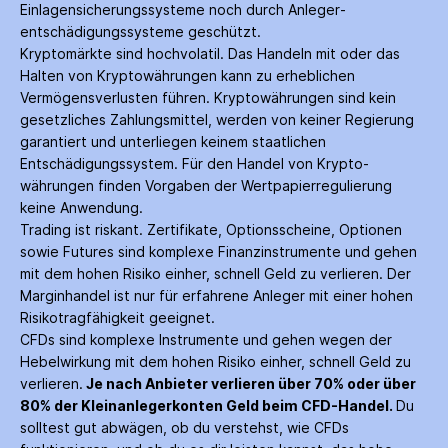
Einlagen­sicherungs­systeme noch durch Anleger­
entschädigungs­systeme geschützt.
Kryptomärkte sind hochvolatil. Das Handeln mit oder das
Halten von Krypto­währungen kann zu erheblichen
Vermögensverlusten führen. Krypto­währungen sind kein
gesetzliches Zahlungs­mittel, werden von keiner Regierung
garantiert und unterliegen keinem staatlichen
Entschädigungs­system. Für den Handel von Krypto­
währungen finden Vorgaben der Wertpapier­regulierung
keine Anwendung.
Trading ist riskant. Zertifikate, Options­scheine, Optionen
sowie Futures sind komplexe Finanz­instrumente und gehen
mit dem hohen Risiko einher, schnell Geld zu verlieren. Der
Margin­handel ist nur für erfahrene Anleger mit einer hohen
Risiko­tragfähigkeit geeignet.
CFDs sind komplexe Instrumente und gehen wegen der
Hebelwirkung mit dem hohen Risiko einher, schnell Geld zu
verlieren.
Je nach Anbieter verlieren über 70% oder über
80% der Kleinanleger­konten Geld beim CFD-Handel.
Du
solltest gut abwägen, ob du verstehst, wie CFDs