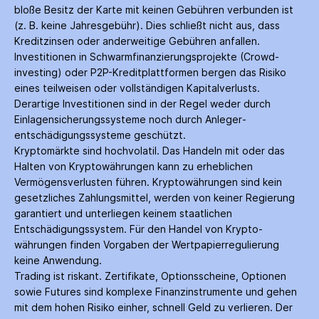
bloße Besitz der Karte mit keinen Gebühren verbunden ist
(z. B. keine Jahres­gebühr). Dies schließt nicht aus, dass
Kredit­zinsen oder anderweitige Gebühren anfallen.
Investitionen in Schwarm­finanzierungs­projekte (Crowd­
investing) oder P2P-Kredit­plattformen bergen das Risiko
eines teilweisen oder vollständigen Kapitalverlusts.
Derartige Investitionen sind in der Regel weder durch
Einlagen­sicherungs­systeme noch durch Anleger­
entschädigungs­systeme geschützt.
Kryptomärkte sind hochvolatil. Das Handeln mit oder das
Halten von Krypto­währungen kann zu erheblichen
Vermögensverlusten führen. Krypto­währungen sind kein
gesetzliches Zahlungs­mittel, werden von keiner Regierung
garantiert und unterliegen keinem staatlichen
Entschädigungs­system. Für den Handel von Krypto­
währungen finden Vorgaben der Wertpapier­regulierung
keine Anwendung.
Trading ist riskant. Zertifikate, Options­scheine, Optionen
sowie Futures sind komplexe Finanz­instrumente und gehen
mit dem hohen Risiko einher, schnell Geld zu verlieren. Der