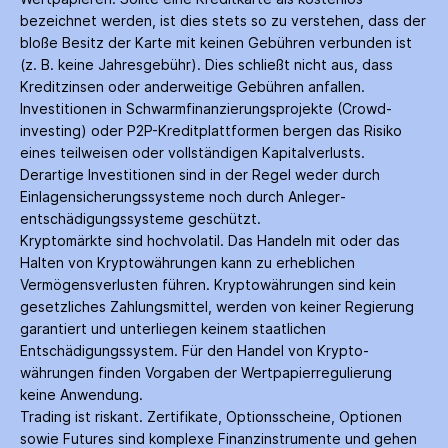
bezeichnet werden, ist dies stets so zu verstehen, dass der
bloße Besitz der Karte mit keinen Gebühren verbunden ist
(z. B. keine Jahres­gebühr). Dies schließt nicht aus, dass
Kredit­zinsen oder anderweitige Gebühren anfallen.
Investitionen in Schwarm­finanzierungs­projekte (Crowd­
investing) oder P2P-Kredit­plattformen bergen das Risiko
eines teilweisen oder vollständigen Kapitalverlusts.
Derartige Investitionen sind in der Regel weder durch
Einlagen­sicherungs­systeme noch durch Anleger­
entschädigungs­systeme geschützt.
Kryptomärkte sind hochvolatil. Das Handeln mit oder das
Halten von Krypto­währungen kann zu erheblichen
Vermögensverlusten führen. Krypto­währungen sind kein
gesetzliches Zahlungs­mittel, werden von keiner Regierung
garantiert und unterliegen keinem staatlichen
Entschädigungs­system. Für den Handel von Krypto­
währungen finden Vorgaben der Wertpapier­regulierung
keine Anwendung.
Trading ist riskant. Zertifikate, Options­scheine, Optionen
sowie Futures sind komplexe Finanz­instrumente und gehen