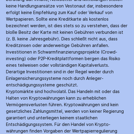
keine Handlungs­ansätze von Vestonaut dar, insbesondere
erfolgt keine Empfehlung zum Kauf oder Verkauf von
Wertpapieren. Sollte eine Kreditkarte als kostenlos
bezeichnet werden, ist dies stets so zu verstehen, dass der
bloße Besitz der Karte mit keinen Gebühren verbunden ist
(z. B. keine Jahres­gebühr). Dies schließt nicht aus, dass
Kredit­zinsen oder anderweitige Gebühren anfallen.
Investitionen in Schwarm­finanzierungs­projekte (Crowd­
investing) oder P2P-Kredit­plattformen bergen das Risiko
eines teilweisen oder vollständigen Kapitalverlusts.
Derartige Investitionen sind in der Regel weder durch
Einlagen­sicherungs­systeme noch durch Anleger­
entschädigungs­systeme geschützt.
Kryptomärkte sind hochvolatil. Das Handeln mit oder das
Halten von Krypto­währungen kann zu erheblichen
Vermögensverlusten führen. Krypto­währungen sind kein
gesetzliches Zahlungs­mittel, werden von keiner Regierung
garantiert und unterliegen keinem staatlichen
Entschädigungs­system. Für den Handel von Krypto­
währungen finden Vorgaben der Wertpapier­regulierung