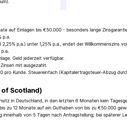
aum).
ate auf Einlagen bis €50.000 - besonders lange Zinsgaranti
 p.a.
ll 2,25% p.a.) unter 1,25% p.a., endet der Willkommenszins vo
 p.a.
age. Geld jederzeit verfügbar.
 Zinsen mit ausgezahlt.
0 pro Kunde. Steuereinfach (Kapitalertragsteuer-Abzug durc
of Scotland)
sitz in Deutschland, in den letzten 6 Monaten kein Tagesge
 bis zu 12 Monate auf ein Guthaben von bis zu €50.000 gew
g innerhalb von 5 Tagen nach Antragstellung; bei späterer Leg