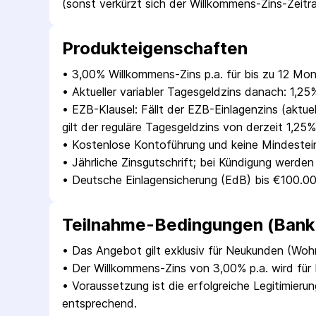
(sonst verkürzt sich der Willkommens-Zins-Zeitr
Produkt­eigenschaften
• 
3,00% Willkommens-Zins p.a. für bis zu 12 Mon
• 
Aktueller variabler Tagesgeldzins danach: 1,25%
• 
EZB-Klausel: Fällt der EZB-Einlagenzins (aktue
gilt der reguläre Tagesgeldzins von derzeit 1,25%
• 
Kostenlose Kontoführung und keine Mindesteinl
• 
Jährliche Zinsgutschrift; bei Kündigung werden
• 
Deutsche Einlagensicherung (EdB) bis €100.00
Teilnahme-Bedingungen (Bank 
• 
Das Angebot gilt exklusiv für Neukunden (Wohn
• 
Der Willkommens-Zins von 3,00% p.a. wird für
• 
Voraussetzung ist die erfolgreiche Legitimierun
entsprechend.