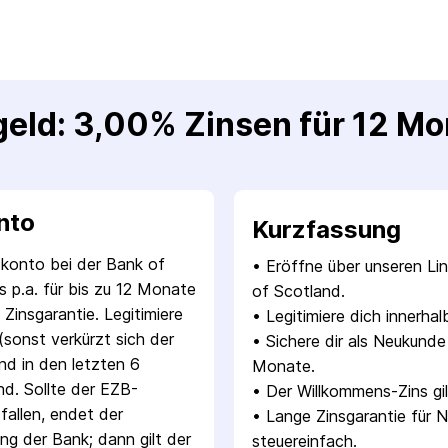
geld: 3,00% Zinsen für 12 M
nto
Kurzfassung
dkonto bei der Bank of
• 
Eröffne über unseren Li
 p.a. für bis zu 12 Monate
of Scotland.
Zinsgarantie. Legitimiere
• 
Legitimiere dich innerha
(sonst verkürzt sich der
• 
Sichere dir als Neukunde
nd in den letzten 6
Monate.
d. Sollte der EZB-
• 
Der Willkommens-Zins gil
 fallen, endet der
• 
Lange Zinsgarantie für N
ng der Bank; dann gilt der
steuereinfach.