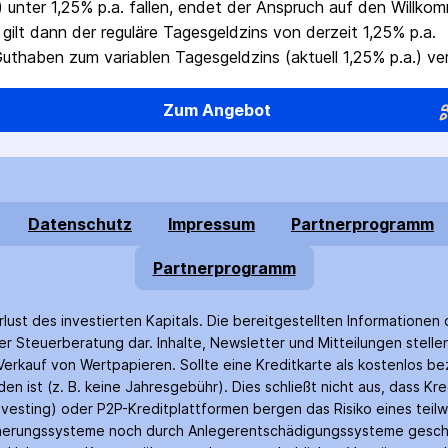
.) unter 1,25% p.a. fallen, endet der Anspruch auf den Willko
gilt dann der reguläre Tagesgeldzins von derzeit 1,25% p.a.
haben zum variablen Tagesgeldzins (aktuell 1,25% p.a.) ver
Zum Angebot
Datenschutz
Impressum
Partnerprogramm
Partnerprogramm
rlust des investierten Kapitals. Die bereitgestellten Informationen 
r Steuer­beratung dar. Inhalte, Newsletter und Mitteilungen stell
rkauf von Wertpapieren. Sollte eine Kreditkarte als kostenlos bez
n ist (z. B. keine Jahres­gebühr). Dies schließt nicht aus, dass Kr
nvesting) oder P2P-Kredit­plattformen bergen das Risiko eines teilw
icherungs­systeme noch durch Anleger­entschädigungs­systeme gesch