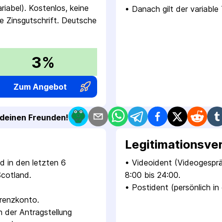
riabel). Kostenlos, keine
• 
Danach gilt der variable
he Zinsgutschrift. Deutsche
3%
Zum Angebot
t deinen Freunden!
Legitimations­ve
 in den letzten 6 
• 
Videoident (Videogespr
cotland.
8:00 bis 24:00.
• 
Postident (persönlich in 
erenzkonto.
 der Antragstellung 