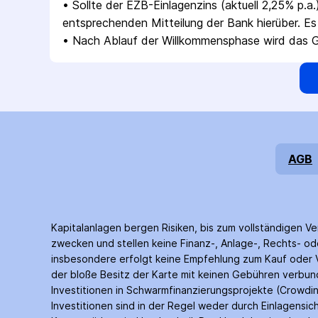
• 
Sollte der EZB-Einlagenzins (aktuell 2,25% p.a
entsprechenden Mitteilung der Bank hierüber. Es 
• 
Nach Ablauf der Willkommensphase wird das Gut
AGB
Kapitalanlagen bergen Risiken, bis zum voll­ständigen Ve
zwecken und stellen keine Finanz-, Anlage-, Rechts- ode
insbesondere erfolgt keine Empfehlung zum Kauf oder Ve
der bloße Besitz der Karte mit keinen Gebühren verbunde
Investitionen in Schwarm­finanzierungs­projekte (Crowd­i
Investitionen sind in der Regel weder durch Einlagen­s