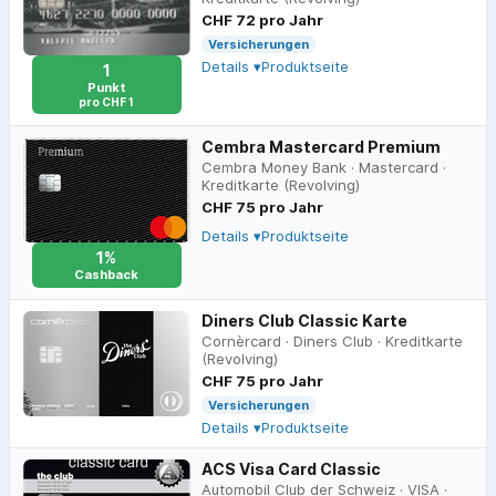
CHF 72 pro Jahr
Versicherungen
Details ▾
Produktseite
1
Punkt
pro CHF 1
Cembra Mastercard Premium
Cembra Money Bank
·
Mastercard
·
Kreditkarte (Revolving)
CHF 75 pro Jahr
Details ▾
Produktseite
1%
Cashback
Diners Club Classic Karte
Cornèrcard
·
Diners Club
·
Kreditkarte
(Revolving)
CHF 75 pro Jahr
Versicherungen
Details ▾
Produktseite
ACS Visa Card Classic
Automobil Club der Schweiz
·
VISA
·