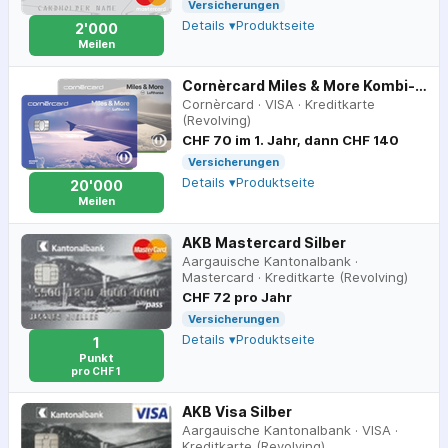
Versicherungen
Details ▾
Produktseite
2'000
Meilen
Cornèrcard Miles & More Kombi-Angebot Classic
Cornèrcard
·
VISA
·
Kreditkarte
(Revolving)
CHF 70 im 1. Jahr, dann CHF 140
Versicherungen
Details ▾
Produktseite
20'000
Meilen
AKB Mastercard Silber
Aargauische Kantonalbank
·
Mastercard
·
Kreditkarte (Revolving)
CHF 72 pro Jahr
Versicherungen
Details ▾
Produktseite
1
Punkt
pro CHF 1
AKB Visa Silber
Aargauische Kantonalbank
·
VISA
·
Kreditkarte (Revolving)