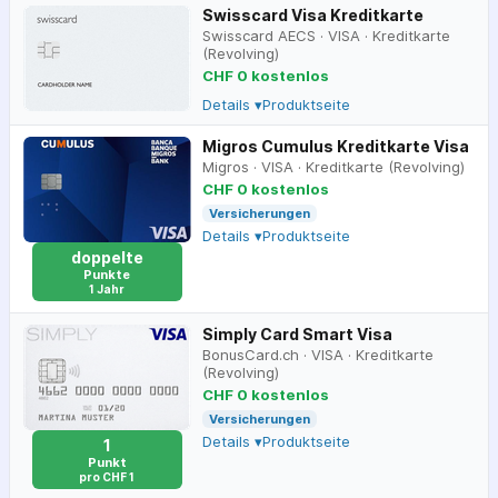
Swisscard Visa Kreditkarte
Swisscard AECS
·
VISA
·
Kreditkarte
(Revolving)
CHF 0 kostenlos
Details ▾
Produktseite
Migros Cumulus Kreditkarte Visa
Migros
·
VISA
·
Kreditkarte (Revolving)
CHF 0 kostenlos
Versicherungen
Details ▾
Produktseite
doppelte
Punkte
1 Jahr
Simply Card Smart Visa
BonusCard.ch
·
VISA
·
Kreditkarte
(Revolving)
CHF 0 kostenlos
Versicherungen
Details ▾
Produktseite
1
Punkt
pro CHF 1