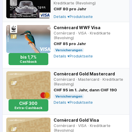
Kreditkarte (Revolving)
CHF 80 pro Jahr
Details ▾
Produktseite
Cornèrcard WWF Visa
Cornèrcard
·
VISA
·
Kreditkarte
(Revolving)
CHF 85 pro Jahr
Versicherungen
Details ▾
Produktseite
bis 1,7%
Cashback
Cornèrcard Gold Mastercard
Cornèrcard
·
Mastercard
·
Kreditkarte
(Revolving)
CHF 95 im 1. Jahr, dann CHF 190
Versicherungen
Details ▾
Produktseite
CHF 300
Extra-Cashback
Cornèrcard Gold Visa
Cornèrcard
·
VISA
·
Kreditkarte
(Revolving)