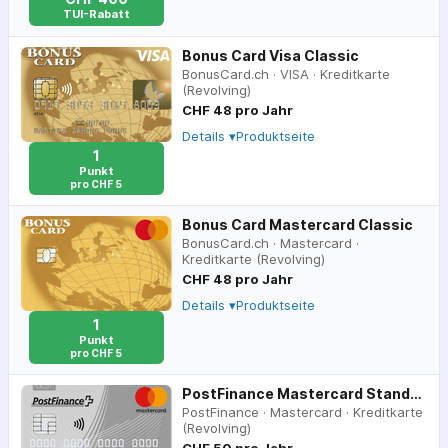
TUI-Rabatt
Bonus Card Visa Classic
BonusCard.ch
·
VISA
·
Kreditkarte
(Revolving)
CHF 48 pro Jahr
Details ▾
Produktseite
1
Punkt
pro CHF 5
Bonus Card Mastercard Classic
BonusCard.ch
·
Mastercard
·
Kreditkarte (Revolving)
CHF 48 pro Jahr
Details ▾
Produktseite
1
Punkt
pro CHF 5
PostFinance Mastercard Standard
PostFinance
·
Mastercard
·
Kreditkarte
(Revolving)