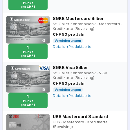
Punkt
pro CHF 1
SGKB Mastercard Silber
St. Galler Kantonalbank
·
Mastercard
·
Kreditkarte (Revolving)
CHF 50 pro Jahr
Versicherungen
Details ▾
Produktseite
1
Punkt
pro CHF 1
SGKB Visa Silber
St. Galler Kantonalbank
·
VISA
·
Kreditkarte (Revolving)
CHF 50 pro Jahr
Versicherungen
Details ▾
Produktseite
1
Punkt
pro CHF 1
UBS Mastercard Standard
UBS
·
Mastercard
·
Kreditkarte
(Revolving)