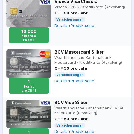
Viseca Visa Classic
Viseca
·
VISA
·
Kreditkarte (Revolving)
CHF 50 pro Jahr
Versicherungen
Details ▾
Produktseite
10'000
surprize
Punkte
BCV Mastercard Silber
Waadtländische Kantonalbank
·
Mastercard
·
Kreditkarte (Revolving)
CHF 50 pro Jahr
Versicherungen
Details ▾
Produktseite
1
Punkt
pro CHF 1
BCV Visa Silber
Waadtländische Kantonalbank
·
VISA
·
Kreditkarte (Revolving)
CHF 50 pro Jahr
Versicherungen
Details ▾
Produktseite
1