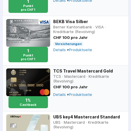
Details ▾
Produktseite
1
Punkt
pro CHF 1
BEKB Visa Silber
Berner Kantonalbank
·
VISA
·
Kreditkarte (Revolving)
CHF 100 pro Jahr
Versicherungen
Details ▾
Produktseite
1
Punkt
pro CHF 1
TCS Travel Mastercard Gold
TCS
·
Mastercard
·
Kreditkarte
(Revolving)
CHF 100 pro Jahr
Details ▾
Produktseite
1%
Cashback
UBS key4 Mastercard Standard
UBS
·
Mastercard
·
Kreditkarte
(Revolving)