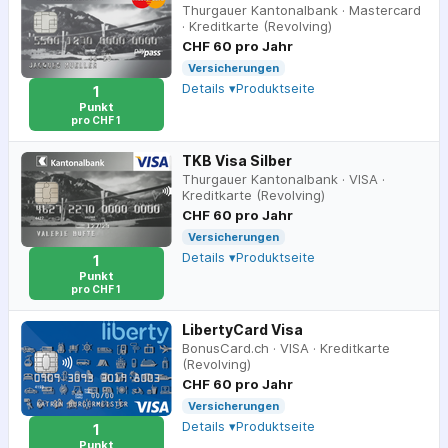
Thurgauer Kantonalbank
·
Mastercard
·
Kreditkarte (Revolving)
CHF 60 pro Jahr
Versicherungen
Details ▾
Produktseite
1
Punkt
pro CHF 1
TKB Visa Silber
Thurgauer Kantonalbank
·
VISA
·
Kreditkarte (Revolving)
CHF 60 pro Jahr
Versicherungen
Details ▾
Produktseite
1
Punkt
pro CHF 1
LibertyCard Visa
BonusCard.ch
·
VISA
·
Kreditkarte
(Revolving)
CHF 60 pro Jahr
Versicherungen
Details ▾
Produktseite
1
Punkt