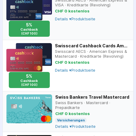
Swisscard AECS
·
American Express &
VISA
·
Kreditkarte (Revolving)
CHF 0 kostenlos
Details ▾
Produktseite
5%
Cashback
(CHF 100)
Swisscard Cashback Cards Amex & Mastercard
Swisscard AECS
·
American Express &
Mastercard
·
Kreditkarte (Revolving)
CHF 0 kostenlos
Details ▾
Produktseite
5%
Cashback
(CHF 100)
Swiss Bankers Travel Mastercard
Swiss Bankers
·
Mastercard
·
Prepaidkarte
CHF 0 kostenlos
Versicherungen
Details ▾
Produktseite