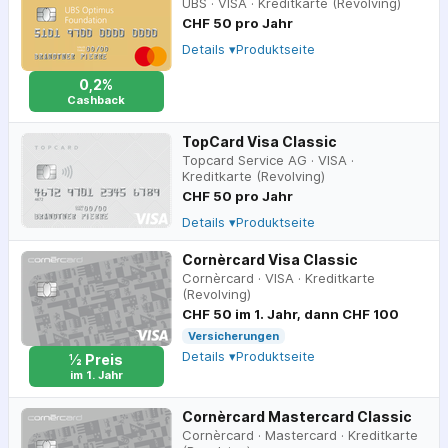
UBS
·
VISA
·
Kreditkarte (Revolving)
CHF 50 pro Jahr
Details ▾
Produktseite
0,2%
Cashback
TopCard Visa Classic
Topcard Service AG
·
VISA
·
Kreditkarte (Revolving)
CHF 50 pro Jahr
Details ▾
Produktseite
Cornèrcard Visa Classic
Cornèrcard
·
VISA
·
Kreditkarte
(Revolving)
CHF 50 im 1. Jahr, dann CHF 100
Versicherungen
Details ▾
Produktseite
½ Preis
im 1. Jahr
Cornèrcard Mastercard Classic
Cornèrcard
·
Mastercard
·
Kreditkarte