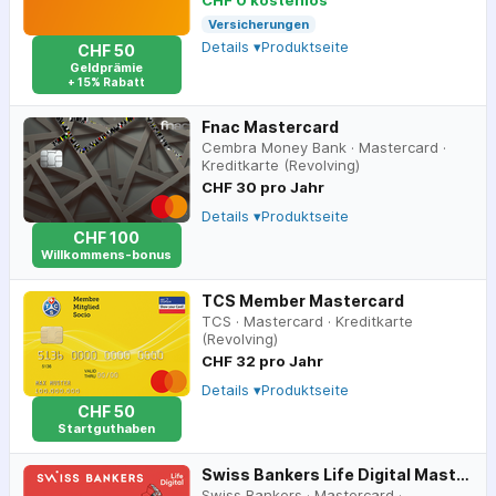
CHF 0 kostenlos
Versicherungen
Details ▾
Produktseite
CHF 50
Geldprämie
+ 15% Rabatt
Fnac Mastercard
Cembra Money Bank
·
Mastercard
·
Kreditkarte (Revolving)
CHF 30 pro Jahr
Details ▾
Produktseite
CHF 100
Willkommens-bonus
TCS Member Mastercard
TCS
·
Mastercard
·
Kreditkarte
(Revolving)
CHF 32 pro Jahr
Details ▾
Produktseite
CHF 50
Startguthaben
Swiss Bankers Life Digital Mastercard
Swiss Bankers
·
Mastercard
·