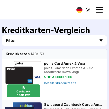
Kreditkarten-Vergleich
Filter
▼
Kreditkarten
143
/
153
poinz Card Amex & Visa
poinz
·
American Express & VISA
·
Kreditkarte (Revolving)
CHF 0 kostenlos
Details ▾
Produktseite
1%
Cashback
+ CHF 100
Swisscard Cashback Cards Amex & Visa