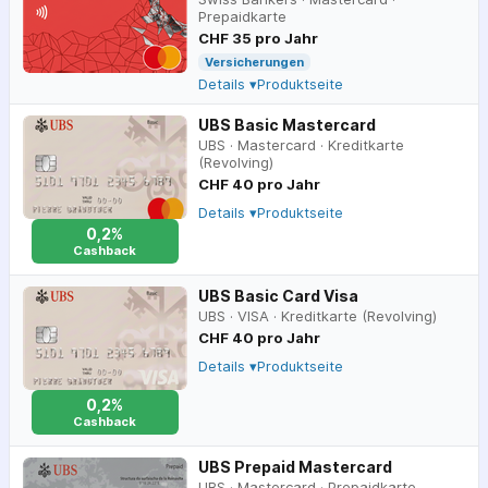
Prepaidkarte
CHF 35 pro Jahr
Versicherungen
Details ▾
Produktseite
UBS Basic Mastercard
UBS
·
Mastercard
·
Kreditkarte
(Revolving)
CHF 40 pro Jahr
Details ▾
Produktseite
0,2%
Cashback
UBS Basic Card Visa
UBS
·
VISA
·
Kreditkarte (Revolving)
CHF 40 pro Jahr
Details ▾
Produktseite
0,2%
Cashback
UBS Prepaid Mastercard
UBS
·
Mastercard
·
Prepaidkarte