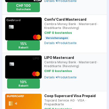
Details ▾
Produktseite
CHF 100
Gutschein
Confo’Card Mastercard
Cembra Money Bank
·
Mastercard
·
Kreditkarte (Revolving)
CHF 0 kostenlos
Versicherungen
Details ▾
Produktseite
15%
Rabatt
LIPO Mastercard
Cembra Money Bank
·
Mastercard
·
Kreditkarte (Revolving)
CHF 0 kostenlos
Details ▾
Produktseite
10%
Rabatt
Coop Supercard Visa Prepaid
Topcard Service AG
·
VISA
·
Prepaidkarte