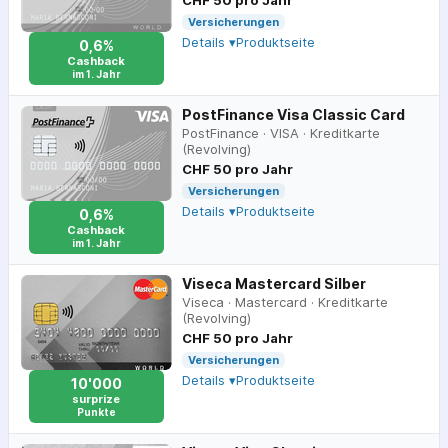
CHF 50 pro Jahr
Versicherungen
Details ▾
Produktseite
0,6%
Cashback
im 1. Jahr
PostFinance Visa Classic Card
PostFinance
·
VISA
·
Kreditkarte
(Revolving)
CHF 50 pro Jahr
Versicherungen
Details ▾
Produktseite
0,6%
Cashback
im 1. Jahr
Viseca Mastercard Silber
Viseca
·
Mastercard
·
Kreditkarte
(Revolving)
CHF 50 pro Jahr
Versicherungen
Details ▾
Produktseite
10'000
surprize
Punkte