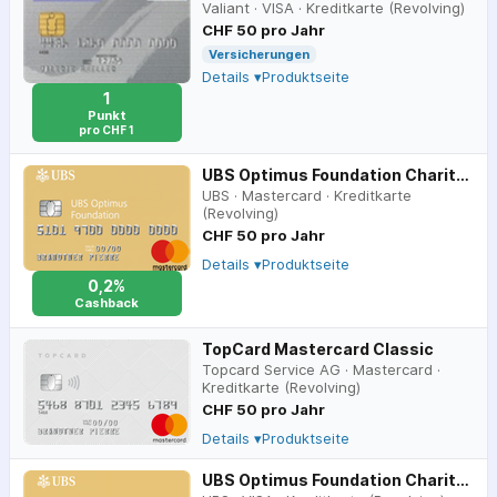
Valiant
·
VISA
·
Kreditkarte (Revolving)
CHF 50 pro Jahr
Versicherungen
Details ▾
Produktseite
1
Punkt
pro CHF 1
UBS Optimus Foundation Charity Mastercard
UBS
·
Mastercard
·
Kreditkarte
(Revolving)
CHF 50 pro Jahr
Details ▾
Produktseite
0,2%
Cashback
TopCard Mastercard Classic
Topcard Service AG
·
Mastercard
·
Kreditkarte (Revolving)
CHF 50 pro Jahr
Details ▾
Produktseite
UBS Optimus Foundation Charity Card Visa