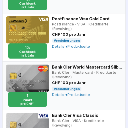
Cashback
im 1. Jahr
PostFinance Visa Gold Card
PostFinance
·
VISA
·
Kreditkarte
(Revolving)
CHF 100 pro Jahr
Versicherungen
Details ▾
Produktseite
1%
Cashback
im 1. Jahr
Bank Cler World Mastercard Silber
Bank Cler
·
Mastercard
·
Kreditkarte
(Revolving)
CHF 100 pro Jahr
Versicherungen
Details ▾
Produktseite
1
Punkt
pro CHF 1
Bank Cler Visa Classic
Bank Cler
·
VISA
·
Kreditkarte
(Revolving)