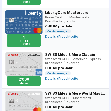
pro CHF 1
LibertyCard Mastercard
BonusCard.ch
·
Mastercard
·
Kreditkarte (Revolving)
CHF 60 pro Jahr
Versicherungen
Details ▾
Produktseite
1
Punkt
pro CHF 1
SWISS Miles & More Classic
Swisscard AECS
·
American Express
·
Kreditkarte (Revolving)
CHF 60 pro Jahr
Versicherungen
Details ▾
Produktseite
2'000
Meilen
SWISS Miles & More World Mastercard Classic
Swisscard AECS
·
Mastercard
·
Kreditkarte (Revolving)
CHF 60 pro Jahr