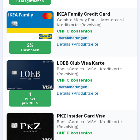
Startguthaben
IKEA Family Credit Card
Cembra Money Bank
·
Mastercard
·
Kreditkarte (Revolving)
CHF 0 kostenlos
Versicherungen
Details ▾
Produktseite
2%
Cashback
LOEB Club Visa Karte
BonusCard.ch
·
VISA
·
Kreditkarte
(Revolving)
CHF 0 kostenlos
Versicherungen
Details ▾
Produktseite
1
Punkt
pro CHF 5
PKZ Insider Card Visa
BonusCard.ch
·
VISA
·
Kreditkarte
(Revolving)
CHF 0 kostenlos