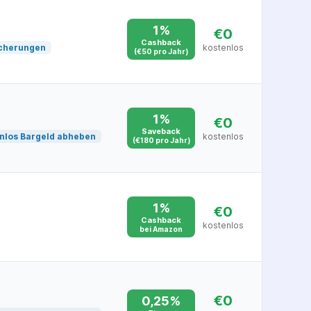
1%
€0
Cashback
cherungen
kostenlos
(€50 pro Jahr)
1%
€0
Saveback
nlos Bargeld abheben
kostenlos
(€180 pro Jahr)
1%
€0
Cashback
kostenlos
bei Amazon
€0
0,25%