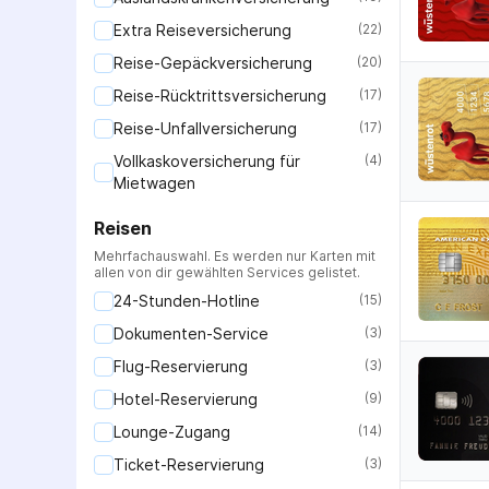
Extra Reiseversicherung
(
22
)
Reise-Gepäckversicherung
(
20
)
Reise-Rücktrittsversicherung
(
17
)
Reise-Unfallversicherung
(
17
)
Vollkaskoversicherung für
(
4
)
Mietwagen
Reisen
Mehrfachauswahl. Es werden nur Karten mit
allen von dir gewählten Services gelistet.
24-Stunden-Hotline
(
15
)
Dokumenten-Service
(
3
)
Flug-Reservierung
(
3
)
Hotel-Reservierung
(
9
)
Lounge-Zugang
(
14
)
Ticket-Reservierung
(
3
)