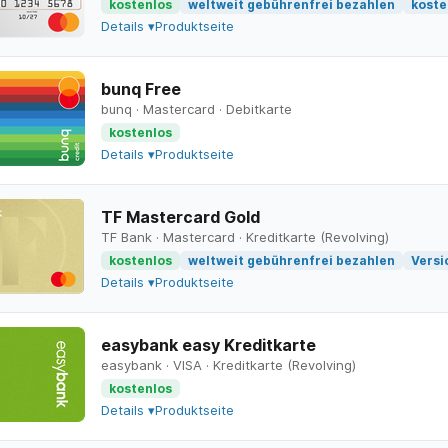
kostenlos
weltweit gebührenfrei bezahlen
koste
Details ▾
Produktseite
bunq Free
bunq
·
Mastercard
·
Debitkarte
kostenlos
Details ▾
Produktseite
TF Mastercard Gold
TF Bank
·
Mastercard
·
Kreditkarte (Revolving)
kostenlos
weltweit gebührenfrei bezahlen
Versi
Details ▾
Produktseite
easybank easy Kreditkarte
easybank
·
VISA
·
Kreditkarte (Revolving)
kostenlos
Details ▾
Produktseite