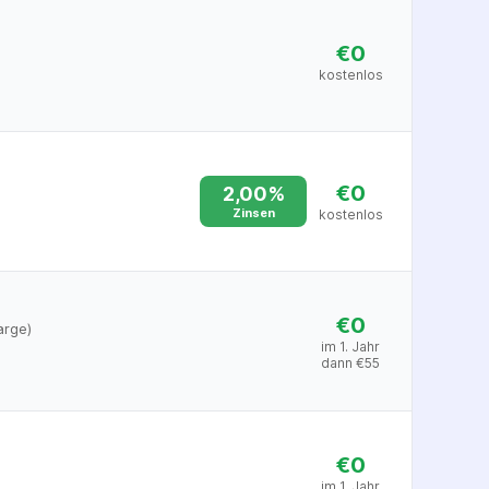
€0
kostenlos
€0
2,00%
Zinsen
kostenlos
€0
arge)
im 1. Jahr
dann
€
55
€0
im 1. Jahr