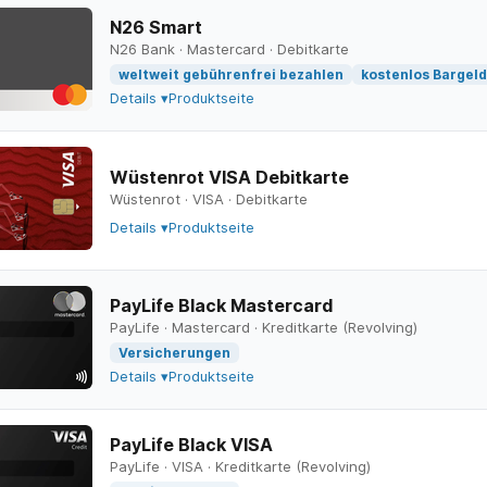
N26 Smart
N26 Bank
·
Mastercard
·
Debitkarte
weltweit gebührenfrei bezahlen
kostenlos Bargel
Details ▾
Produktseite
Wüstenrot VISA Debitkarte
Wüstenrot
·
VISA
·
Debitkarte
Details ▾
Produktseite
PayLife Black Mastercard
PayLife
·
Mastercard
·
Kreditkarte (Revolving)
Versicherungen
Details ▾
Produktseite
PayLife Black VISA
PayLife
·
VISA
·
Kreditkarte (Revolving)