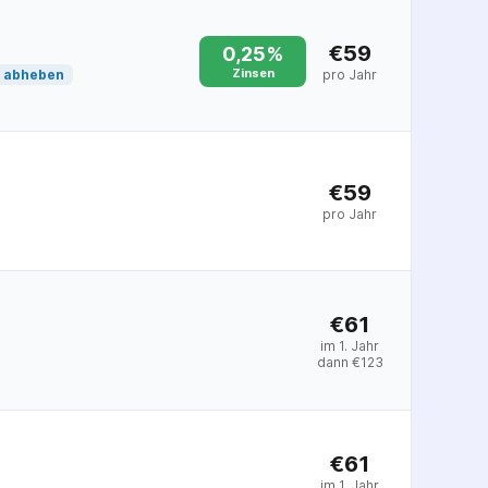
€59
0,25%
Zinsen
d abheben
pro Jahr
€59
pro Jahr
€61
im 1. Jahr
dann
€
123
€61
im 1. Jahr