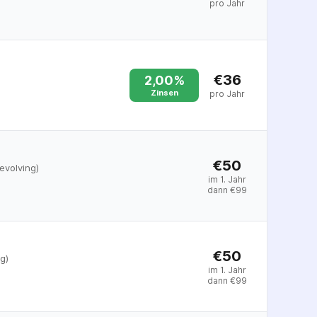
pro Jahr
€36
2,00%
Zinsen
pro Jahr
€50
evolving)
im 1. Jahr
dann
€
99
€50
g)
im 1. Jahr
dann
€
99