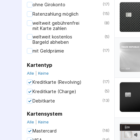
ohne Girokonto
(
17
)
Ratenzahlung möglich
(
15
)
weltweit gebührenfrei
(
8
)
mit Karte zahlen
weltweit kostenlos
(
5
)
Bargeld abheben
mit Geldprämie
(
17
)
Kartentyp
Alle
|
Keine
Kreditkarte (Revolving)
(
17
)
Kreditkarte (Charge)
(
5
)
Debitkarte
(
13
)
Kartensystem
Alle
|
Keine
Mastercard
(
16
)
(
14
)