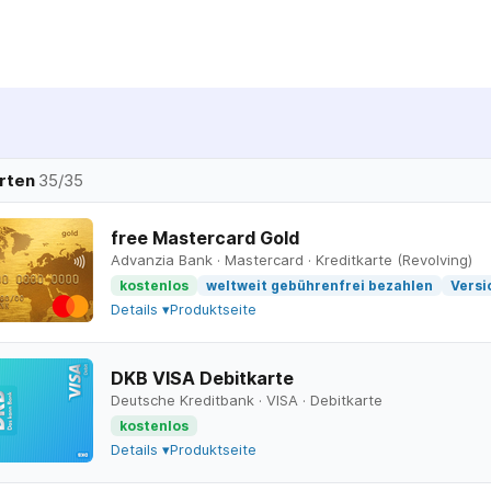
rten
35
/
35
free Mastercard Gold
Advanzia Bank
·
Mastercard
·
Kreditkarte (Revolving)
kostenlos
weltweit gebührenfrei bezahlen
Versi
Details ▾
Produktseite
DKB VISA Debitkarte
Deutsche Kreditbank
·
VISA
·
Debitkarte
kostenlos
Details ▾
Produktseite