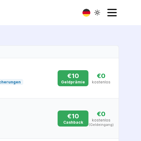
€
10
€0
cherungen
Geldprämie
kostenlos
€0
€
10
kostenlos
Cashback
(Geldeingang)