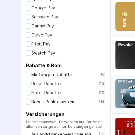
Google Pay
Samsung Pay
Garmin Pay
Curve Pay
Fitbit Pay
Swatch Pay
Rabatte & Boni
Mietwagen-Rabatte
(
5
)
Reise-Rabatte
(
13
)
Hotel-Rabatte
(
10
)
Bonus-Punktesystem
(
12
)
Versicherungen
Mehrfachauswahl. Es werden nur Karten mit
allen von dir gewählten Leistungen gelistet.
Auslandskrankenversicherung
(
19
)