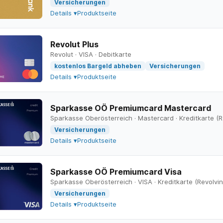
Versicherungen
Details ▾
Produktseite
Revolut Plus
Revolut
·
VISA
·
Debitkarte
kostenlos Bargeld abheben
Versicherungen
Details ▾
Produktseite
Sparkasse OÖ Premiumcard Mastercard
Sparkasse Oberösterreich
·
Mastercard
·
Kreditkarte (R
Versicherungen
Details ▾
Produktseite
Sparkasse OÖ Premiumcard Visa
Sparkasse Oberösterreich
·
VISA
·
Kreditkarte (Revolvin
Versicherungen
Details ▾
Produktseite