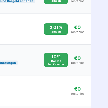
Zinsen
nlos Bargeld abheben
kostenlos
€0
2,01%
Zinsen
kostenlos
10%
€0
Rabatt
cherungen
kostenlos
bei Zalando
€0
kostenlos