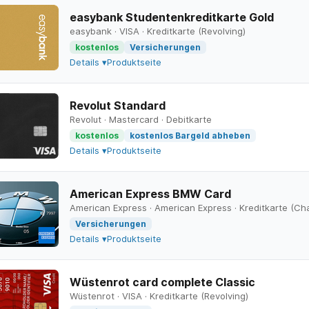
easybank Studentenkreditkarte Gold
easybank
·
VISA
·
Kreditkarte (Revolving)
kostenlos
Versicherungen
Details ▾
Produktseite
Revolut Standard
Revolut
·
Mastercard
·
Debitkarte
kostenlos
kostenlos Bargeld abheben
Details ▾
Produktseite
American Express BMW Card
American Express
·
American Express
·
Kreditkarte (Ch
Versicherungen
Details ▾
Produktseite
Wüstenrot card complete Classic
Wüstenrot
·
VISA
·
Kreditkarte (Revolving)