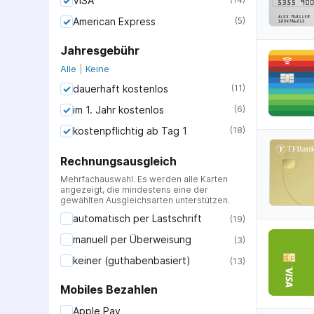
VISA
American Express
(
5
)
Jahresgebühr
Alle
|
Keine
dauerhaft kostenlos
(
11
)
im 1. Jahr kostenlos
(
6
)
kostenpflichtig ab Tag 1
(
18
)
Rechnungsausgleich
Mehrfachauswahl. Es werden alle Karten
angezeigt, die mindestens eine der
gewählten Ausgleichsarten unterstützen.
automatisch per Lastschrift
(
19
)
manuell per Überweisung
(
3
)
keiner (guthabenbasiert)
(
13
)
Mobiles Bezahlen
Apple Pay